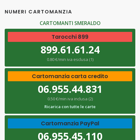
NUMERI CARTOMANZIA
CARTOMANTI SMERALDO
Tarocchi 899
899.61.61.24
0.80 €/min iva esclusa (1)
Cartomanzia carta credito
06.955.44.831
0.50 €/min iva inclusa (2)
Ricarica con tutte le carte
Cartomanzia PayPal
06.955.45.110