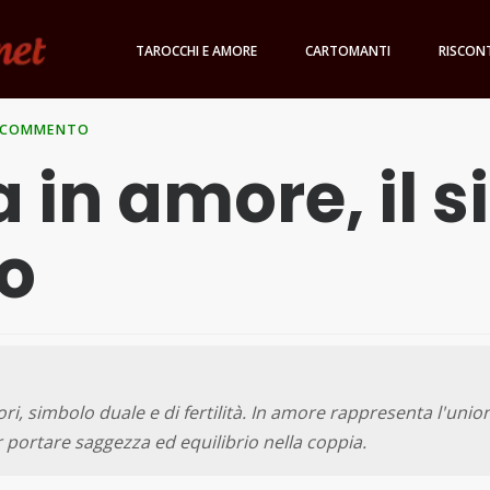
TAROCCHI E AMORE
CARTOMANTI
RISCON
 COMMENTO
 in amore, il s
o
ri, simbolo duale e di fertilità. In amore rappresenta l'unio
r portare saggezza ed equilibrio nella coppia.