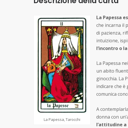
Descrizione della carta
La Papessa es
che incarna il 
di pazienza, r
intuizione, ispi
l’incontro o 
La Papessa nei
un abito fluent
ginocchia. La P
indicare che è
comunica conce
A contemplarla
donna con un’a
La Papessa, Tarocchi
l’attitudine a