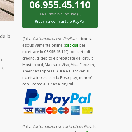
06.955.45.110
0.40 €/min iva inclusa (3)
Ricarica con carta o PayPal
della
(3) La
Cartomanzia con PayPal
si ricarica
esclusivamente online (
clic qui
per
ricaricare lo 06.955.45.110) con carte di
credito, di debito e prepagate dei circuiti
o
Mastercard, Maestro, Visa, Visa Electron,
ra,
American Express, Aura e Discover; si
ricarica inoltre con la Postepay, nonché
con il conto e la carta PayPal.
(2) La
Cartomanzia con carta di credito
allo