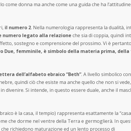
olo come donna ma anche come una guida che ha l’attitudine
ri,
il numero 2
. Nella numerologia rappresenta la dualità, in
 numero legato alla relazione
che sia di coppia, quindi in
ffetto, sostegno e comprensione del prossimo. Vi è pertanto 
o Due, femminile, è simbolo della materia prima, della 
ettera dell’alfabeto ebraico “Beth”
. A livello simbolico co
 tenebre, quindi ciò che esiste ma anche quello che non si vede
 in divenire. Si intende, in questo essere duale, anche il masc
braico è la casa, il tempio) rappresenta esattamente la “casa”
l seme che dorme nel ventre della Terra e germoglierà. In ques
se che richiedono maturazione ed un lento processo di