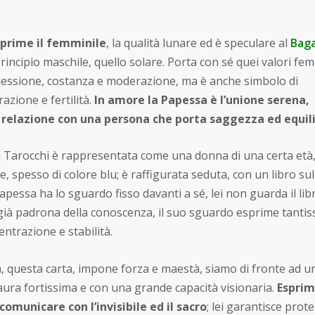
prime il femminile
, la qualità lunare ed è speculare al
Bag
principio maschile, quello solare. Porta con sé quei valori fem
iflessione, costanza e moderazione, ma è anche simbolo di
razione e fertilità.
In amore la Papessa è l’unione serena,
la relazione con una persona che porta saggezza ed equil
 Tarocchi è rappresentata come una donna di una certa età
e, spesso di colore blu; è raffigurata seduta, con un libro sul
apessa ha lo sguardo fisso davanti a sé, lei non guarda il lib
 già padrona della conoscenza, il suo sguardo esprime tantis
ntrazione e stabilità.
, questa carta, impone forza e maestà, siamo di fronte ad u
ura fortissima e con una grande capacità visionaria.
Espri
 comunicare con l’invisibile ed il sacro
; lei garantisce prot