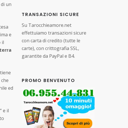
 di un
TRANSAZIONI SICURE
Su Tarocchieamore.net
tesa
effettuiamo transazioni sicure
tima e
con carta di credito (tutte le
il
carte), con crittografia SSL,
terra
garantite da PayPal e B4.
ntiene
PROMO BENVENUTO
, che
hile ed
 e il
to