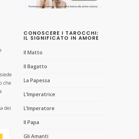
CONOSCERE I TAROCCHI:
IL SIGNIFICATO IN AMORE
e
Il Matto
Il Bagatto
i siede
La Papessa
to che
a
L’Imperatrice
a dei
L’Imperatore
Il Papa
Gli Amanti