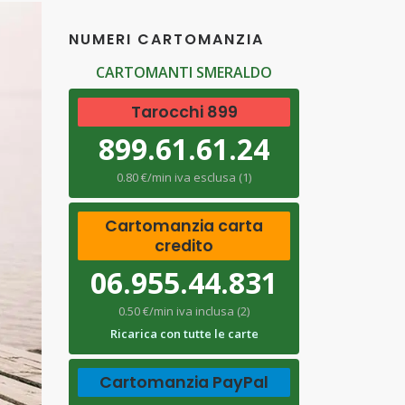
NUMERI CARTOMANZIA
CARTOMANTI SMERALDO
Tarocchi 899
899.61.61.24
0.80 €/min iva esclusa (1)
Cartomanzia carta
credito
06.955.44.831
0.50 €/min iva inclusa (2)
Ricarica con tutte le carte
Cartomanzia PayPal