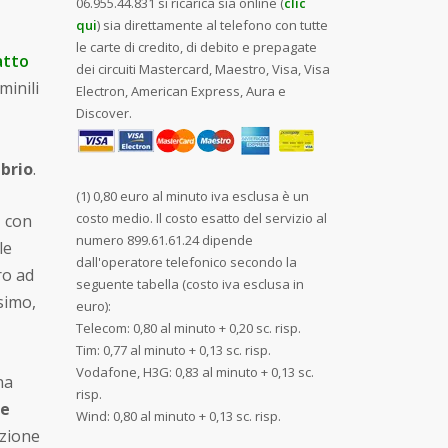
06.955.44.831 si ricarica sia online (
clic
qui
) sia direttamente al telefono con tutte
le carte di credito, di debito e prepagate
atto
dei circuiti Mastercard, Maestro, Visa, Visa
minili
Electron, American Express, Aura e
Discover.
ibrio
.
(1) 0,80 euro al minuto iva esclusa è un
costo medio. Il costo esatto del servizio al
, con
numero 899.61.61.24 dipende
le
dall'operatore telefonico secondo la
ro ad
seguente tabella (costo iva esclusa in
simo,
euro):
Telecom: 0,80 al minuto + 0,20 sc. risp.
Tim: 0,77 al minuto + 0,13 sc. risp.
Vodafone, H3G: 0,83 al minuto + 0,13 sc.
na
risp.
me
Wind: 0,80 al minuto + 0,13 sc. risp.
ezione